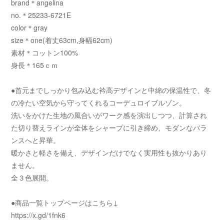
brand＊angelina
no.＊25233-6721E
color＊gray
size＊one(着丈63cm,身幅62cm)
素材＊コットン100%
身長＊165ｃｍ
●首元までしっかり包み込む衿高デザインと中綿の保温性で、冬
の冷たい空気から守ってくれるコーデュロイブルゾン。
洗いをかけた生地の風合いがワーク感を演出しつつ、計算され
た切り替えラインが全体をシャープに引き締め、モダンなバラ
ンスへと昇華。
暖かさと軽さを備え、デザインだけでなく実用性も抜かりあり
ません。
全３色展開。
●商品一覧トップページはこちら↓
https://x.gd/1fnk6