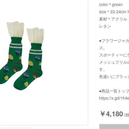
color＊green
size＊22-24cm 
素材＊アクリル 
レタン
●フラワージャ
ス。
スポーティーに
メッシュフリル
す。
色違いにブラッ
●商品一覧トッ
https://x.gd/1fnk
￥4,180
(税