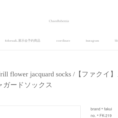
RehersalL 展示会予約商品
coordinate
Instagram
bl
 frill flower jacquard socks /【
ャガードソックス
brand＊fakui
no.＊FK-219