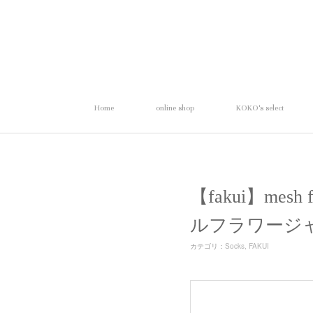
Home
online shop
KOKO's select
【fakui】mesh
ルフラワージ
カテゴリ
：
Socks
FAKUI