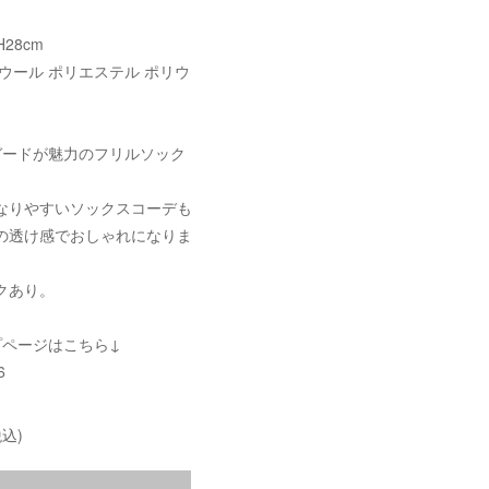
H28cm
ウール ポリエステル ポリウ
ガードが魅力のフリルソック
なりやすいソックスコーデも
の透け感でおしゃれになりま
クあり。
プページはこちら↓
6
込)