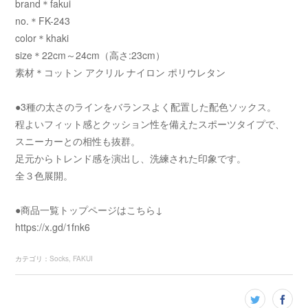
brand＊fakui
no.＊FK-243
color＊khaki
size＊22cm～24cm（高さ:23cm）
素材＊コットン アクリル ナイロン ポリウレタン
●3種の太さのラインをバランスよく配置した配色ソックス。
程よいフィット感とクッション性を備えたスポーツタイプで、
スニーカーとの相性も抜群。
足元からトレンド感を演出し、洗練された印象です。
全３色展開。
●商品一覧トップページはこちら↓
https://x.gd/1fnk6
カテゴリ
：
Socks
FAKUI