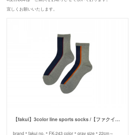
宜しくお願いいたします。
【fakui】3color line sports socks /【ファクイ】3カラーラインスポーツソックス
brand＊fakui no.＊FK-243 color＊gray size＊22cm～