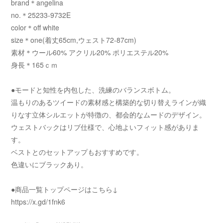
brand＊angelina
no.＊25233-9732E
color＊off white
size＊one(着丈65cm,ウェスト72-87cm)
素材＊ウール60% アクリル20% ポリエステル20%
身長＊165ｃｍ
●モードと知性を内包した、洗練のバランスボトム。
温もりのあるツイードの素材感と構築的な切り替えラインが織
りなす立体シルエットが特徴の、都会的なムードのデザイン。
ウェストバックはリブ仕様で、心地よいフィット感がありま
す。
ベストとのセットアップもおすすめです。
色違いにブラックあり。
●商品一覧トップページはこちら↓
https://x.gd/1fnk6