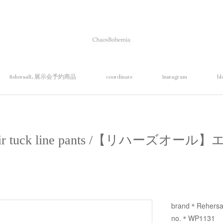
RehersalL 展示会予約商品
coordinate
Instagram
bl
】air tuck line pants /【リハーズ
brand＊Rehersa
no.＊WP1131