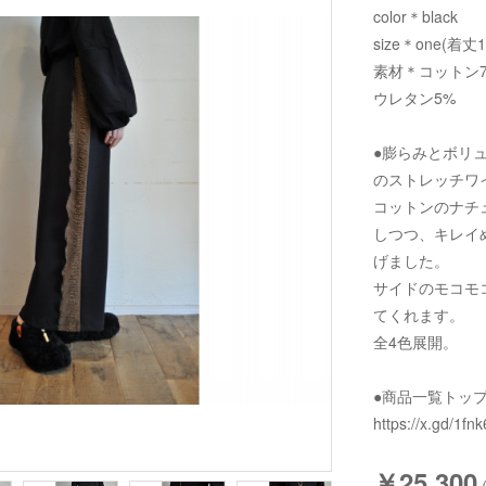
color＊black
size＊one(着丈
素材＊コットン7
ウレタン5%
●膨らみとボリ
のストレッチワ
コットンのナチ
しつつ、キレイ
げました。
サイドのモコモ
てくれます。
全4色展開。
●商品一覧トッ
https://x.gd/1fnk
￥25,300