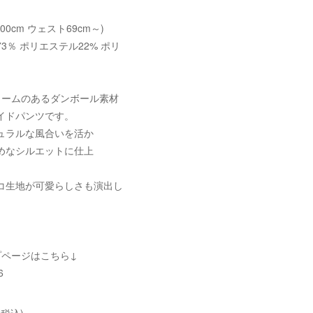
100cm ウェスト69cm～)
3％ ポリエステル22% ポリ
ュームのあるダンボール素材
イドパンツです。
ュラルな風合いを活か
めなシルエットに仕上
コ生地が可愛らしさも演出し
プページはこちら↓
6