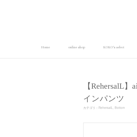
Home
online shop
KOKO's select
【RehersalL
インパンツ
カテゴリ
：
RehersalL
Bottom