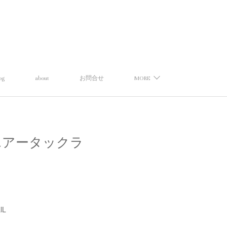
og
about
お問合せ
MORE
オール】エアータックラ
lL