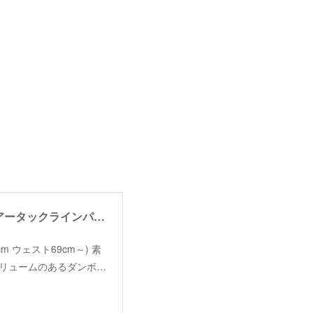
【RehersalL】air tuck line pants /【リハーズオール】エアータックラインパンツ
100cm ウェスト69cm～) 素
とボリュームのあるダンボ…