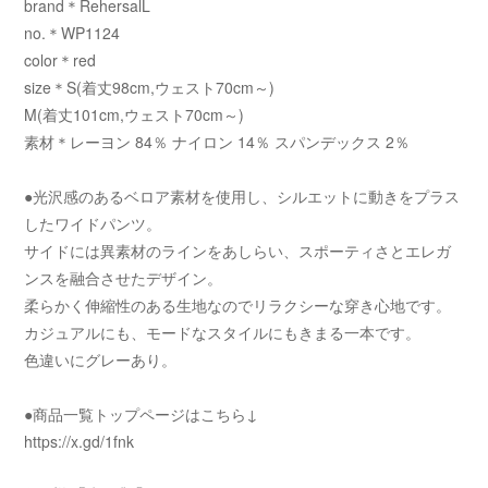
brand＊RehersalL
no.＊WP1124
color＊red
size＊S(着丈98cm,ウェスト70cm～)
M(着丈101cm,ウェスト70cm～)
素材＊レーヨン 84％ ナイロン 14％ スパンデックス 2％
●光沢感のあるベロア素材を使用し、シルエットに動きをプラス
したワイドパンツ。
サイドには異素材のラインをあしらい、スポーティさとエレガ
ンスを融合させたデザイン。
柔らかく伸縮性のある生地なのでリラクシーな穿き心地です。
カジュアルにも、モードなスタイルにもきまる一本です。
色違いにグレーあり。
●商品一覧トップページはこちら↓
https://x.gd/1fnk