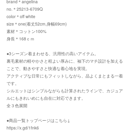
brand＊angelina
no.＊25213-6709Q
color＊off white
size＊one(着丈52cm,身幅69cm)
素材＊コットン100%
身長＊168ｃｍ
●3シーズン着まわせる、汎用性の高いアイテム。
裏毛素材の軽やかさと程よい厚みに、袖下のマチ設計を加える
ことで、動きやすさと快適な着心地を実現。
アクティブな日常にもフィットしながら、品よくまとまる一着
です。
シルエットはシンプルながらも計算されたラインで、カジュア
ルにもきれいめにも自在に対応できます。
全３色展開
●商品一覧トップページはこちら↓
https://x.gd/1fnk6