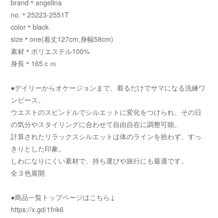
brand＊angelina
no.＊25223-2551T
color＊black
size＊one(着丈127cm,身幅58cm)
素材＊ポリエステル100%
身長＊165ｃｍ
●デイリーからオケージョンまで、着るだけでサマになる洗練ワ
ンピース。
ウエストのスピンドルでシルエットに変化をつけられ、その日
の気分やスタイリングに合わせて自由自在に調整可能。
計算されたリラックスシルエットは体のラインを拾わず、すっ
きりとした印象。
しわになりにくい素材で、持ち運びや旅行にも最適です。
全３色展開
●商品一覧トップページはこちら↓
https://x.gd/1fnk6