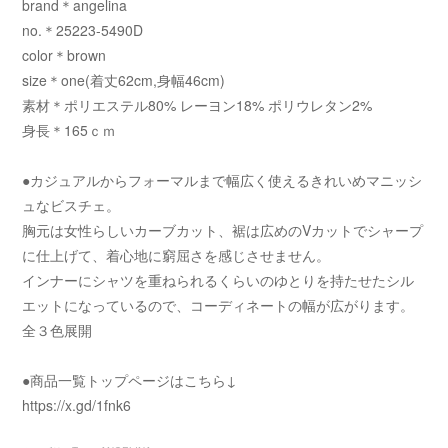
brand＊angelina
no.＊25223-5490D
color＊brown
size＊one(着丈62cm,身幅46cm)
素材＊ポリエステル80% レーヨン18% ポリウレタン2%
身長＊165ｃｍ
●カジュアルからフォーマルまで幅広く使えるきれいめマニッシ
ュなビスチェ。
胸元は女性らしいカーブカット、裾は広めのVカットでシャープ
に仕上げて、着心地に窮屈さを感じさせません。
インナーにシャツを重ねられるくらいのゆとりを持たせたシル
エットになっているので、コーディネートの幅が広がります。
全３色展開
●商品一覧トップページはこちら↓
https://x.gd/1fnk6