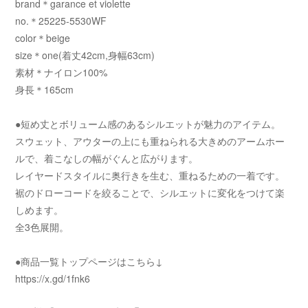
brand＊garance et violette
no.＊25225-5530WF
color＊beige
size＊one(着丈42cm,身幅63cm)
素材＊ナイロン100%
身長＊165cm
●短め丈とボリューム感のあるシルエットが魅力のアイテム。
スウェット、アウターの上にも重ねられる大きめのアームホー
ルで、着こなしの幅がぐんと広がります。
レイヤードスタイルに奥行きを生む、重ねるための一着です。
裾のドローコードを絞ることで、シルエットに変化をつけて楽
しめます。
全3色展開。
●商品一覧トップページはこちら↓
https://x.gd/1fnk6