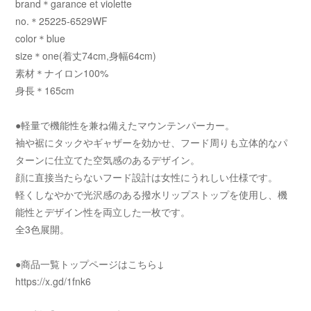
brand＊garance et violette
no.＊25225-6529WF
color＊blue
size＊one(着丈74cm,身幅64cm)
素材＊ナイロン100%
身長＊165cm
●軽量で機能性を兼ね備えたマウンテンパーカー。
袖や裾にタックやギャザーを効かせ、フード周りも立体的なパ
ターンに仕立てた空気感のあるデザイン。
顔に直接当たらないフード設計は女性にうれしい仕様です。
軽くしなやかで光沢感のある撥水リップストップを使用し、機
能性とデザイン性を両立した一枚です。
全3色展開。
●商品一覧トップページはこちら↓
https://x.gd/1fnk6