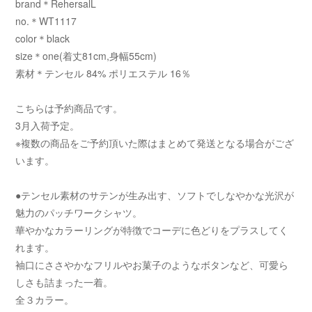
brand＊RehersalL
no.＊WT1117
color＊black
size＊one(着丈81cm,身幅55cm)
素材＊テンセル 84% ポリエステル 16％
こちらは予約商品です。
3月入荷予定。
※複数の商品をご予約頂いた際はまとめて発送となる場合がござ
います。
●テンセル素材のサテンが生み出す、ソフトでしなやかな光沢が
魅力のパッチワークシャツ。
華やかなカラーリングが特徴でコーデに色どりをプラスしてく
れます。
袖口にささやかなフリルやお菓子のようなボタンなど、可愛ら
しさも詰まった一着。
全３カラー。