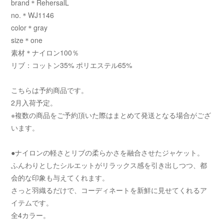
brand＊RehersalL
no.＊WJ1146
color＊gray
size＊one
素材＊ナイロン100％
リブ：コットン35% ポリエステル65%
こちらは予約商品です。
2月入荷予定。
※複数の商品をご予約頂いた際はまとめて発送となる場合がござ
います。
●ナイロンの軽さとリブの柔らかさを融合させたジャケット。
ふんわりとしたシルエットがリラックス感を引き出しつつ、都
会的な印象も与えてくれます。
さっと羽織るだけで、コーディネートを新鮮に見せてくれるア
イテムです。
全4カラー。