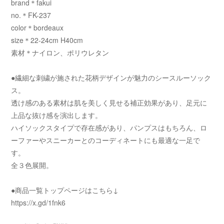
brand＊fakui
no.＊FK-237
color＊bordeaux
size＊22-24cm H40cm
素材＊ナイロン、ポリウレタン
●繊細な刺繍が施された花柄デザインが魅力のシースルーソック
ス。
透け感のある素材は肌を美しく見せる補正効果があり、足元に
上品な抜け感を演出します。
ハイソックスタイプで存在感があり、パンプスはもちろん、ロ
ーファーやスニーカーとのコーディネートにも最適な一足で
す。
全３色展開。
●商品一覧トップページはこちら↓
https://x.gd/1fnk6