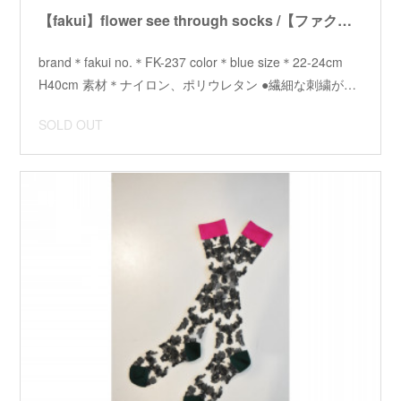
【fakui】flower see through socks /【ファクイ】フラワーシースルーソックス
brand＊fakui no.＊FK-237 color＊blue size＊22-24cm
H40cm 素材＊ナイロン、ポリウレタン ●繊細な刺繍が…
SOLD OUT