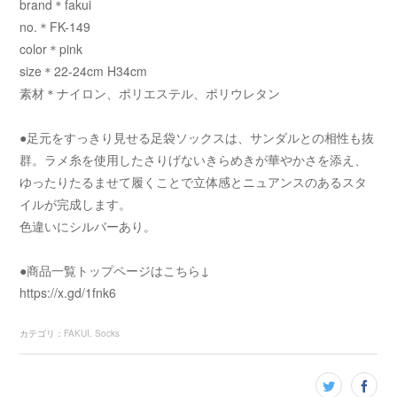
brand＊fakui
no.＊FK-149
color＊pink
size＊22-24cm H34cm
素材＊ナイロン、ポリエステル、ポリウレタン
●足元をすっきり見せる足袋ソックスは、サンダルとの相性も抜
群。ラメ糸を使用したさりげないきらめきが華やかさを添え、
ゆったりたるませて履くことで立体感とニュアンスのあるスタ
イルが完成します。
色違いにシルバーあり。
●商品一覧トップページはこちら↓
https://x.gd/1fnk6
カテゴリ
：
FAKUI
Socks