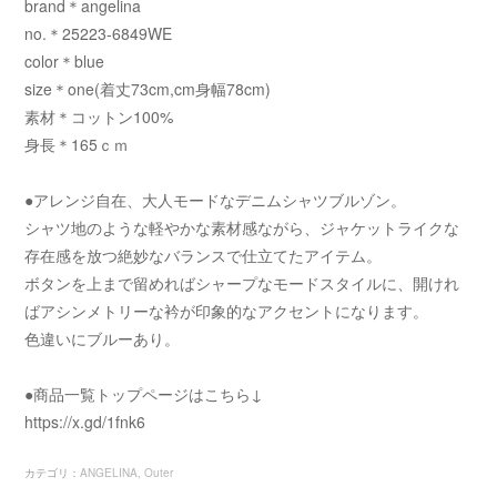
brand＊angelina
no.＊25223-6849WE
color＊blue
size＊one(着丈73cm,cm身幅78cm)
素材＊コットン100%
身長＊165ｃｍ
●アレンジ自在、大人モードなデニムシャツブルゾン。
シャツ地のような軽やかな素材感ながら、ジャケットライクな
存在感を放つ絶妙なバランスで仕立てたアイテム。
ボタンを上まで留めればシャープなモードスタイルに、開けれ
ばアシンメトリーな衿が印象的なアクセントになります。
色違いにブルーあり。
●商品一覧トップページはこちら↓
https://x.gd/1fnk6
カテゴリ
：
ANGELINA
Outer