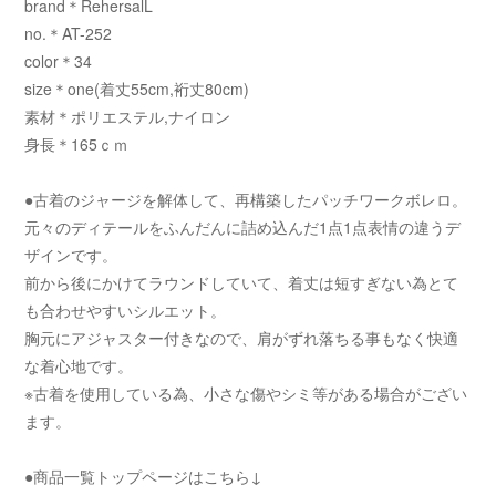
brand＊RehersalL
no.＊AT-252
color＊34
size＊one(着丈55cm,裄丈80cm)
素材＊ポリエステル,ナイロン
身長＊165ｃｍ
●古着のジャージを解体して、再構築したパッチワークボレロ。
元々のディテールをふんだんに詰め込んだ1点1点表情の違うデ
ザインです。
前から後にかけてラウンドしていて、着丈は短すぎない為とて
も合わせやすいシルエット。
胸元にアジャスター付きなので、肩がずれ落ちる事もなく快適
な着心地です。
※古着を使用している為、小さな傷やシミ等がある場合がござい
ます。
●商品一覧トップページはこちら↓