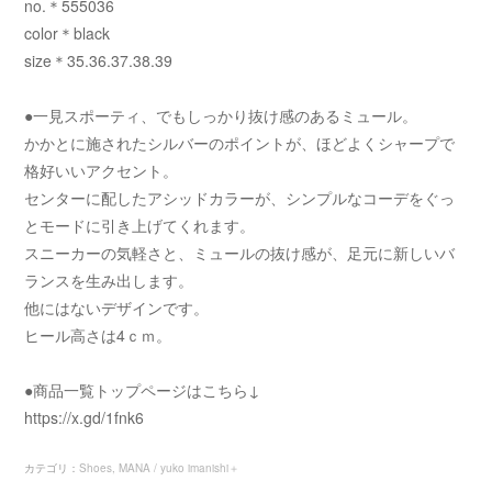
no.＊555036
color＊black
size＊35.36.37.38.39
●一見スポーティ、でもしっかり抜け感のあるミュール。
かかとに施されたシルバーのポイントが、ほどよくシャープで
格好いいアクセント。
センターに配したアシッドカラーが、シンプルなコーデをぐっ
とモードに引き上げてくれます。
スニーカーの気軽さと、ミュールの抜け感が、足元に新しいバ
ランスを生み出します。
他にはないデザインです。
ヒール高さは4ｃｍ。
●商品一覧トップページはこちら↓
https://x.gd/1fnk6
カテゴリ
：
Shoes
MANA / yuko imanishi＋