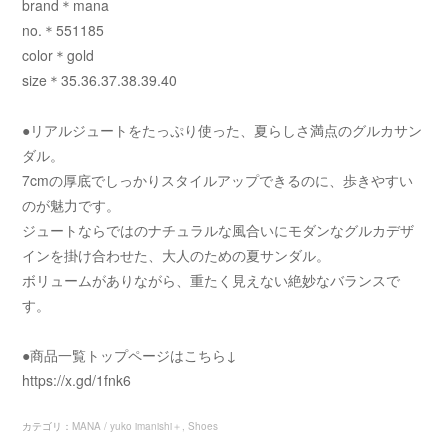
brand＊mana
no.＊551185
color＊gold
size＊35.36.37.38.39.40
●リアルジュートをたっぷり使った、夏らしさ満点のグルカサン
ダル。
7cmの厚底でしっかりスタイルアップできるのに、歩きやすい
のが魅力です。
ジュートならではのナチュラルな風合いにモダンなグルカデザ
インを掛け合わせた、大人のための夏サンダル。
ボリュームがありながら、重たく見えない絶妙なバランスで
す。
●商品一覧トップページはこちら↓
https://x.gd/1fnk6
カテゴリ
：
MANA / yuko imanishi＋
Shoes