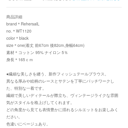
商品詳細
brand＊RehersalL
no.＊WT1120
color＊black
size＊one(着丈 前67cm 後82cm,身幅64cm)
素材＊コットン 95% ナイロン 5％
身長＊165ｃｍ
●繊細な美しさを纏う、新作フィッシュテールブラウス。
異なる厚みや絵柄のレースとサテンを丁寧にパッチワークし
た、特別な一着です。
繊細で美しいディテールが際立ち、ヴィンテージライクな雰囲
気がスタイルを格上げしてくれます。
どの角度から見ても表情豊かに揺れるシルエットをお楽しみく
ださい。
色違いにベージュあり。