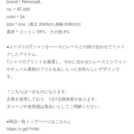
brand＊RehersalL
no.＊AT-265
color＊24
size＊one（着丈 約65cm,身幅 約80cm)
素材＊コットン 95% その他 5%
●ユーズドのTシャツをベースにレースとの掛け合わせでリメイ
クしたアイテム。
Tシャツのプリントを厳選し、それに合わせたレースとシフォン
やチュール素材のフリルをあしらった女性らしいデザインで
す。
＊こちらは一点ものになります。
古着を使用しており、1点1点個体差があります。
ダメージや使用感は風合いとしてご理解ください。
●商品一覧トップページはこちら↓
https://x.gd/1fnk6