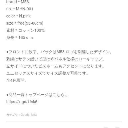
brand＊M53.
no.＊MHN-001
color＊N.pink
size＊free(55-60cm)
素材＊コットン100%
身長＊165ｃｍ
●フロントに数字、バックはM53.ロゴを刺繍したデザイン。
刺繍はサテン縫いで型は６パネル仕様のローキャップ。
左サイドについたピスネームもアクセントになります。
ユ二セックスサイズでサイズ調整が可能です。
全4色展開。
●商品一覧トップページはこちら↓
https://x.gd/1fnk6
カテゴリ
：
Goods
M53