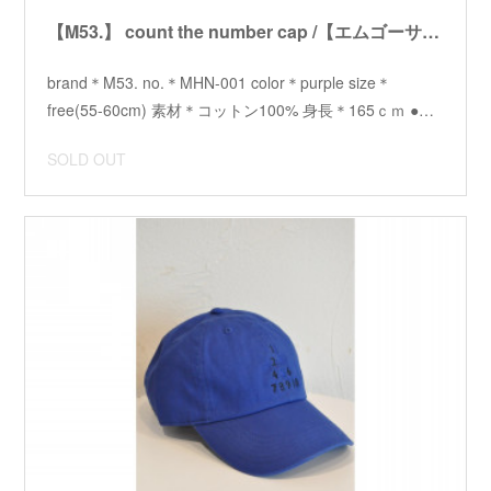
【M53.】 count the number cap /【エムゴーサン】カウントザナンバーキャップ
brand＊M53. no.＊MHN-001 color＊purple size＊
free(55-60cm) 素材＊コットン100% 身長＊165ｃｍ ●…
SOLD OUT