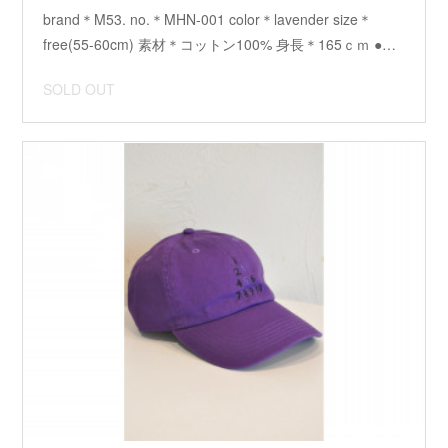
brand＊M53. no.＊MHN-001 color＊lavender size＊
free(55-60cm) 素材＊コットン100% 身長＊165ｃｍ ●…
SOLD OUT