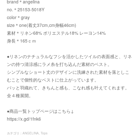
brand＊angelina
no.＊25153-5018Y
color＊gray
size＊one(着丈37cm,cm身幅46cm)
素材＊リネン68% ポリエステル18% レーヨン14%
身長＊165ｃｍ
●リネンのナチュラルなフシを活かしたツイルの表面感と、リネ
ンの持つ清涼感にラメ糸を打ち込んだ素材のベスト。
シンプルなショート丈のデザインに洗練された素材を落としこ
むことで個性的なベストに仕上がっています。
パッと羽織れて、きちんと感も、こなれ感も叶えてくれます。
全４種展開。
●商品一覧トップページはこちら↓
https://x.gd/1fnk6
カテゴリ
：
ANGELINA
Tops