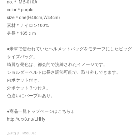
no.＊ MB-010A
color＊purple
size＊one(H49cm,W44cm)
素材＊ナイロン100%
身長＊165ｃｍ
●米軍で使われていたヘルメットバッグをモチーフにしたビッグ
サイズバッグ。
綺麗な発色は、都会的で洗練されたイメージです。
ショルダーベルトは長さ調節可能で、取り外しできます。
内ポケット付き。
外ポケット３つ付き。
色違いにパープルあり。
●商品一覧トップページはこちら↓
http://urx3.nu/LHHy
カテゴリ
：
M53
Bag