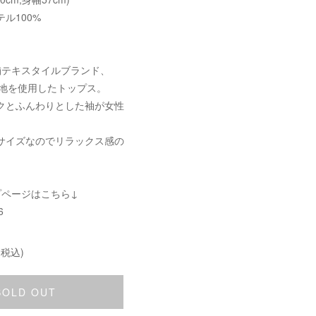
ル100%
舗テキスタイルブランド、
ti の生地を使用したトップス。
クとふんわりとした袖が女性
。
サイズなのでリラックス感の
。
プページはこちら↓
6
(税込)
SOLD OUT