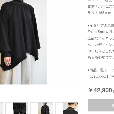
素材＊ポリエステ
身長＊165ｃｍ
●イタリアの老
Faliro Sar
上品なハイネッ
らしいデザイン
ゆったりとした
ある着心地です
●商品一覧トッ
https://x.gd/1fnk
￥42,900