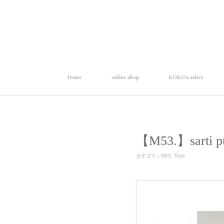
Home
online shop
KOKO's select
【M53.】sar
カテゴリ
：
M53
Tops