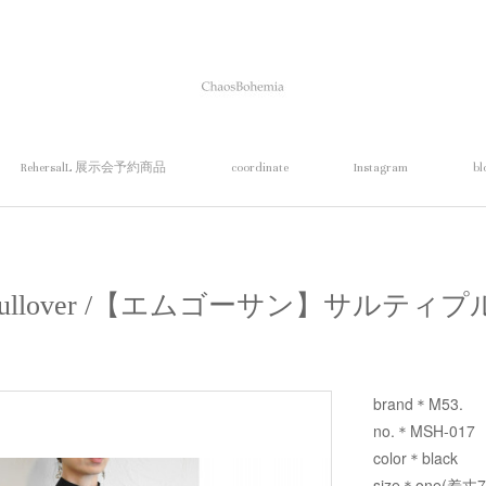
RehersalL 展示会予約商品
coordinate
Instagram
bl
ti pullover /【エムゴーサン】サルテ
brand＊M53.
no.＊MSH-017
color＊black
size＊one(着丈