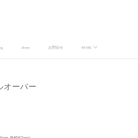
og
about
お問合せ
MORE
ィプルオーバー
70cm,身幅57cm)