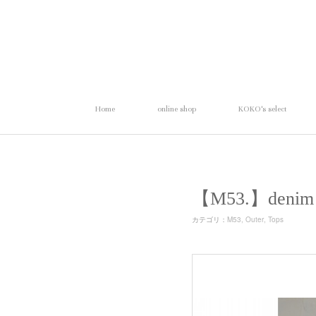
Home
online shop
KOKO's select
【M53.】den
カテゴリ
：
M53
Outer
Tops