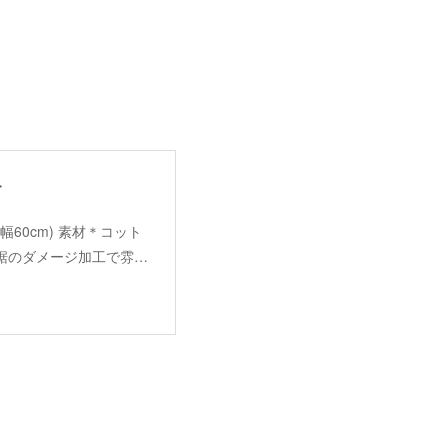
ト
cm,身幅60cm) 素材＊コット
と裾のダメージ加工で雰…