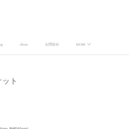
og
about
お問合せ
MORE
ャケット
50cm,身幅60cm)