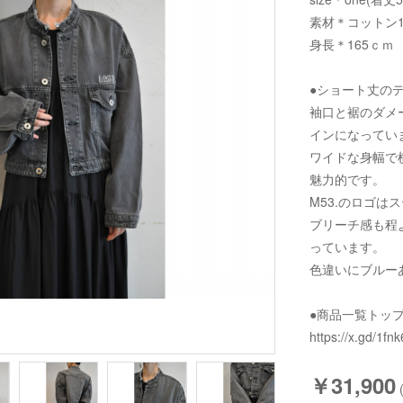
素材＊コットン1
身長＊165ｃｍ
●ショート丈の
袖口と裾のダメ
インになってい
ワイドな身幅で
魅力的です。
M53.のロゴは
ブリーチ感も程
っています。
色違いにブルー
●商品一覧トッ
https://x.gd/1fnk
￥31,900