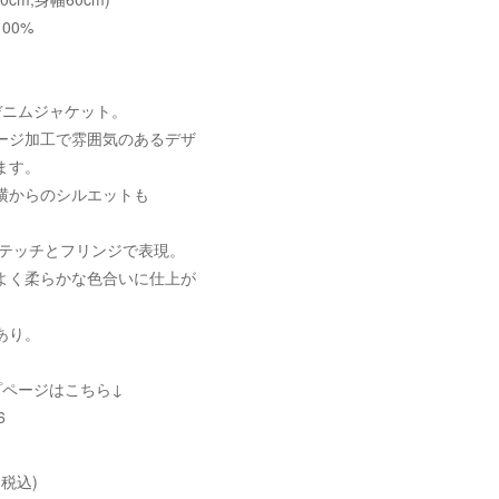
00%
デニムジャケット。
ージ加工で雰囲気のあるデザ
ます。
横からのシルエットも
ステッチとフリンジで表現。
よく柔らかな色合いに仕上が
あり。
プページはこちら↓
6
(税込)