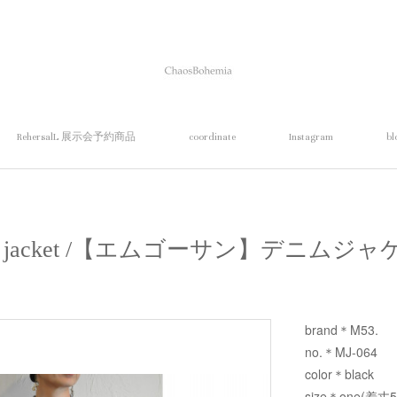
RehersalL 展示会予約商品
coordinate
Instagram
bl
im jacket /【エムゴーサン】デニムジ
brand＊M53.
no.＊MJ-064
color＊black
size＊one(着丈