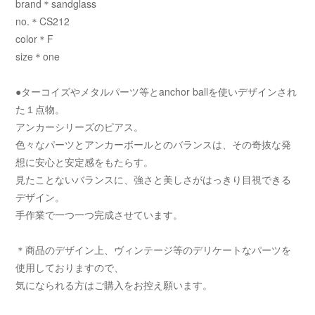
brand＊sandglass
no.＊CS212
color＊F
size＊one
●ターコイズやメタルパーツ等とanchor ballを使いデザインされ
た１点物。
アンカーシリーズのピアス。
色々なパーツとアンカーボールとのバランスは、その奇抜な発
想に安心と安定感をもたらす。
見たことないバランスに、強さと美しさがはっきり目視できる
デザイン。
手作業で一つ一つ完成させています。
＊商品のデザイン上、ヴィンテージ等のデリケートなパーツを
使用しておりますので、
気になられる方はご購入をお控え願います。