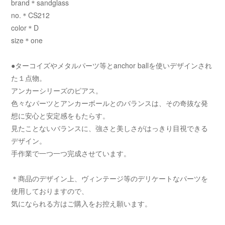
brand＊sandglass
no.＊CS212
color＊D
size＊one
●ターコイズやメタルパーツ等とanchor ballを使いデザインされ
た１点物。
アンカーシリーズのピアス。
色々なパーツとアンカーボールとのバランスは、その奇抜な発
想に安心と安定感をもたらす。
見たことないバランスに、強さと美しさがはっきり目視できる
デザイン。
手作業で一つ一つ完成させています。
＊商品のデザイン上、ヴィンテージ等のデリケートなパーツを
使用しておりますので、
気になられる方はご購入をお控え願います。