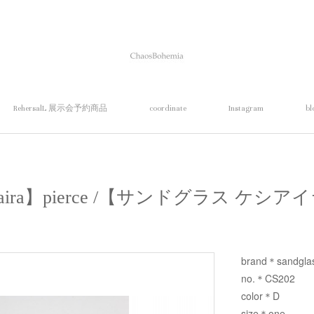
RehersalL 展示会予約商品
coordinate
Instagram
bl
 cajiaira】pierce /【サンドグラス ケ
brand＊sandgla
no.＊CS202
color＊D
size＊one