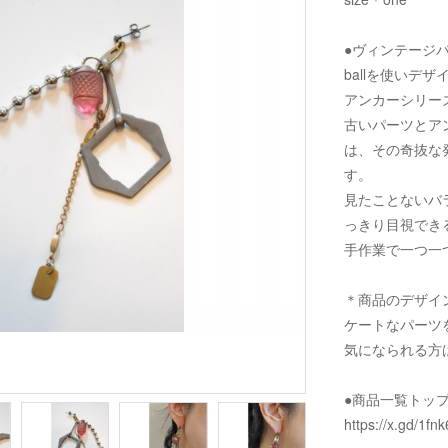
●ヴィンテージパ
ballを使いデ
アンカーシリー
古いパーツとア
は、その奇抜な
す。
見たことないバ
っきり目視でき
手作業で一つ一
＊商品のデザイ
ケートなパーツ
気になられる方
●商品一覧トッ
https://x.gd/1fnk