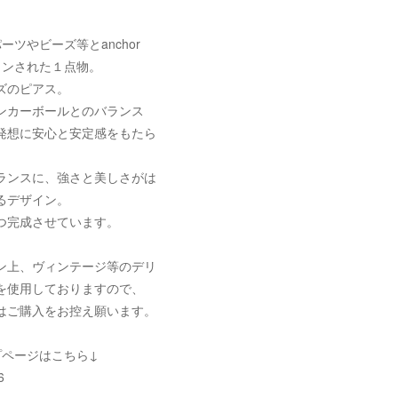
ーツやビーズ等とanchor
ザインされた１点物。
ズのピアス。
ンカーボールとのバランス
発想に安心と安定感をもたら
ランスに、強さと美しさがは
るデザイン。
つ完成させています。
ン上、ヴィンテージ等のデリ
を使用しておりますので、
はご購入をお控え願います。
プページはこちら↓
6