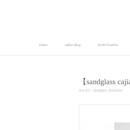
Home
online shop
KOKO's select
【sandglass
カテゴリ
：
sandglass
Accessory