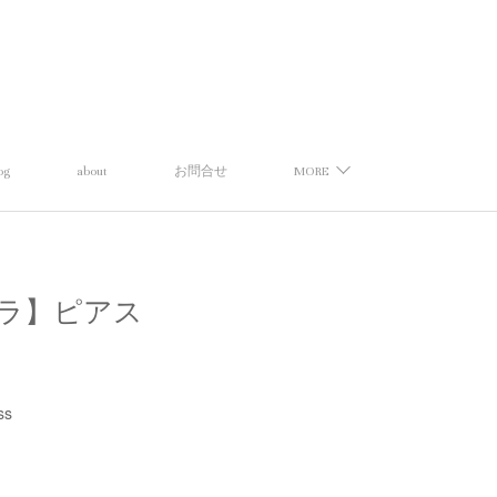
og
about
お問合せ
MORE
シアイラ】ピアス
ss