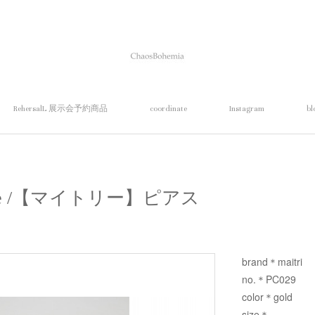
RehersalL 展示会予約商品
coordinate
Instagram
bl
ierce /【マイトリー】ピアス
brand＊maitri
no.＊PC029
color＊gold
size＊