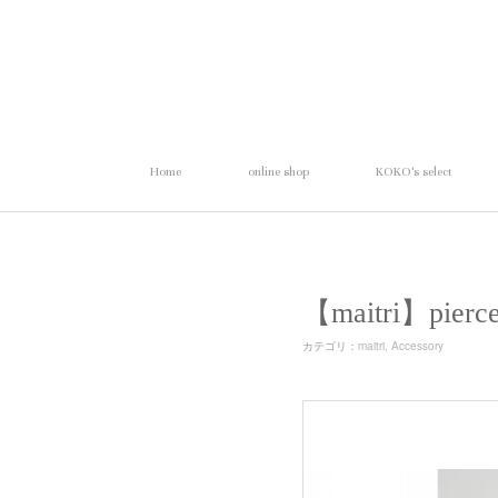
Home
online shop
KOKO's select
【maitri】p
カテゴリ
：
maitri
Accessory