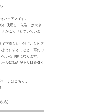
ル
できたピアスです。
長めに使用し、先端には大き
ールがごろりとついていま
えて下寄りにつけておりピア
いようにすることと、耳たぶ
いている印象になります。
パールに動きがあり目を引く
プページはこちら↓
6
(税込)