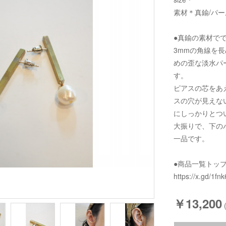
素材＊真鍮/パー
●真鍮の素材で
3mmの角線を
めの歪な淡水パ
す。
ピアスの芯をあ
スの穴が見えな
にしっかりとつ
大振りで、下の
一品です。
●商品一覧トッ
https://x.gd/1fnk
￥13,200