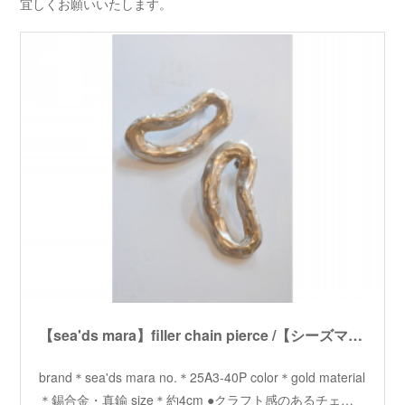
宜しくお願いいたします。
【sea'ds mara】filler chain pierce /【シーズマーラ】フィラーチェーンピアス
brand＊sea'ds mara no.＊25A3-40P color＊gold material
＊錫合金・真鍮 size＊約4cm ●クラフト感のあるチェ…