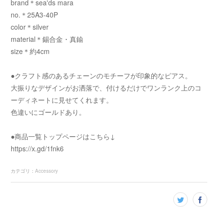
brand＊sea'ds mara
no.＊25A3-40P
color＊silver
material＊錫合金・真鍮
size＊約4cm
●クラフト感のあるチェーンのモチーフが印象的なピアス。
大振りなデザインがお洒落で、付けるだけでワンランク上のコ
ーディネートに見せてくれます。
色違いにゴールドあり。
●商品一覧トップページはこちら↓
https://x.gd/1fnk6
カテゴリ
：
Accessory