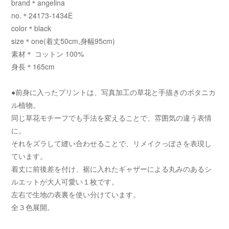
brand＊angelina
no.＊24173-1434E
color＊black
size＊one(着丈50cm,身幅95cm)
素材＊ コットン 100%
身長＊165cm
●前身に入ったプリントは、写真加工の草花と手描きのボタニカ
ル植物。
同じ草花モチーフでも手法を変えることで、雰囲気の違う表情
に。
それをズラして縫い合わせることで、リメイクっぽさを表現し
ています。
着丈に前後差を付け、裾に入れたギャザーによる丸みのあるシ
ルエットが大人可愛い１枚です。
左右で生地の表裏を使い分けています。
全３色展開。