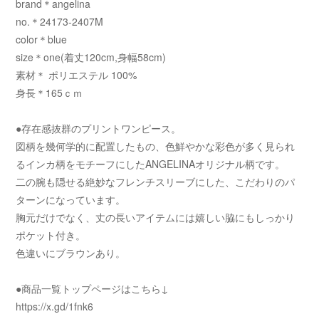
brand＊angelina
no.＊24173-2407M
color＊blue
size＊one(着丈120cm,身幅58cm)
素材＊ ポリエステル 100%
身長＊165ｃｍ
●存在感抜群のプリントワンピース。
図柄を幾何学的に配置したもの、色鮮やかな彩色が多く見られ
るインカ柄をモチーフにしたANGELINAオリジナル柄です。
二の腕も隠せる絶妙なフレンチスリーブにした、こだわりのパ
ターンになっています。
胸元だけでなく、丈の長いアイテムには嬉しい脇にもしっかり
ポケット付き。
色違いにブラウンあり。
●商品一覧トップページはこちら↓
https://x.gd/1fnk6