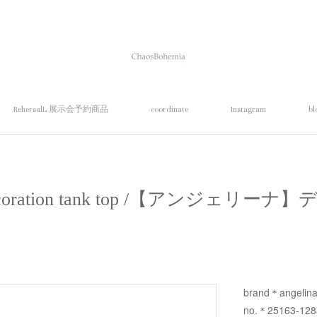
RehersalL 展示会予約商品
coordinate
Instagram
bl
decoration tank top /【アンジェリ
brand＊angelin
no.＊25163-128