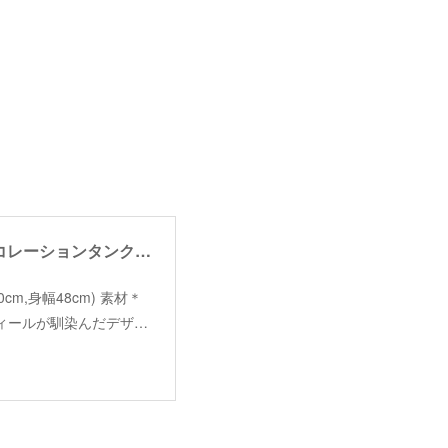
【angelina】decoration tank top /【アンジェリーナ】デコレーションタンクトップ
着丈60cm,身幅48cm) 素材＊
ティールが馴染んだデザ…