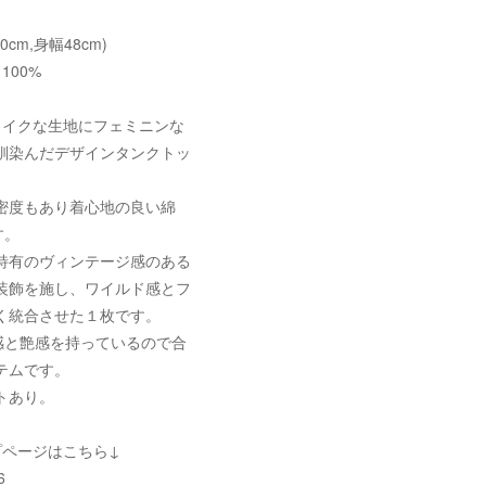
60cm,身幅48cm)
100%
ライクな生地にフェミニンな
馴染んだデザインタンクトッ
密度もあり着心地の良い綿
す。
特有のヴィンテージ感のある
装飾を施し、ワイルド感とフ
く統合させた１枚です。
D感と艶感を持っているので合
テムです。
トあり。
プページはこちら↓
6