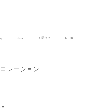
og
about
お問合せ
MORE
ーナ】デコレーション
a
3E