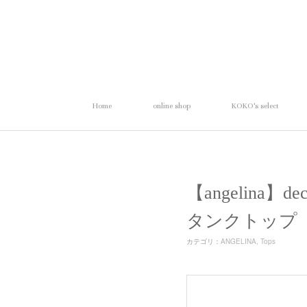
Home
online shop
KOKO's select
【angelina】
タンクトップ
カテゴリ
：
ANGELINA
Tops