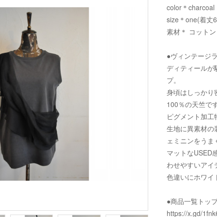
color＊charcoal
size＊one(着丈
素材＊ コットン 
●ヴィンテージ
ディティールが
プ。
身頃はしっかり
100％の天竺で
ピグメント加工
生地に異素材の
ェミニンをうま
マットなUSE
わせやすいアイ
色違いにホワイ
●商品一覧トッ
https://x.gd/1fnk