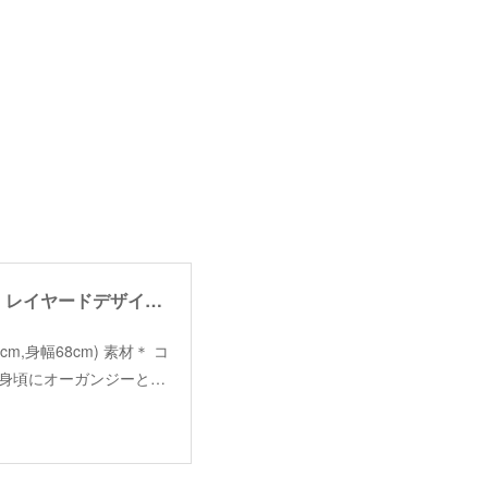
【angelina】layered design pullover /【アンジェリーナ】レイヤードデザインプルオーバー
着丈56cm,身幅68cm) 素材＊ コ
前身頃にオーガンジーと…