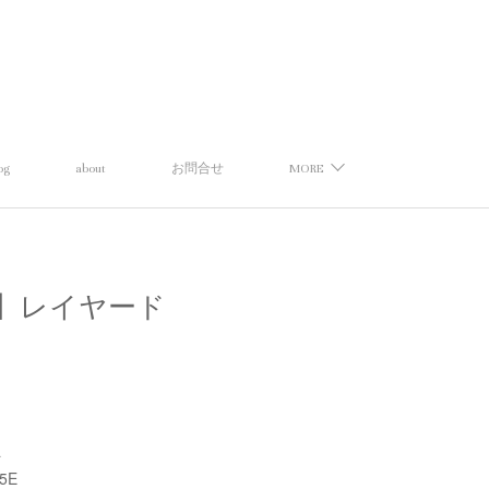
og
about
お問合せ
MORE
ェリーナ】レイヤード
a
5E