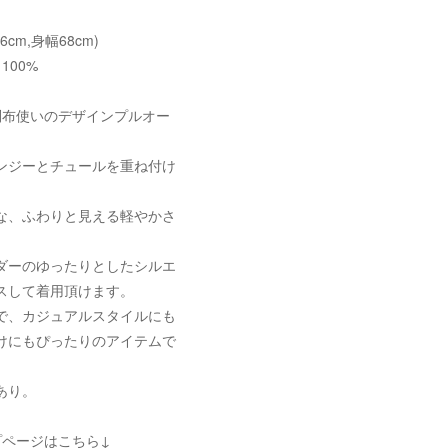
56cm,身幅68cm)
100%
別布使いのデザインプルオー
ンジーとチュールを重ね付け
な、ふわりと見える軽やかさ
ダーのゆったりとしたシルエ
スして着用頂けます。
で、カジュアルスタイルにも
けにもぴったりのアイテムで
あり。
プページはこちら↓