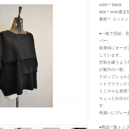
color＊black
size＊one(着丈
素材＊ コットン 
●一枚で完結、
バー。
前身頃にオーガ
しています。
空気を纏うよう
が魅力の一枚。
ドロップショル
ットでリラック
ミニマルな表情
ちょっとお出か
す。
色違いにグレー
●商品一覧トッ