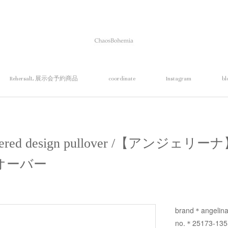
RehersalL 展示会予約商品
coordinate
Instagram
bl
ayered design pullover /【アンジ
オーバー
brand＊angelin
no.＊25173-135