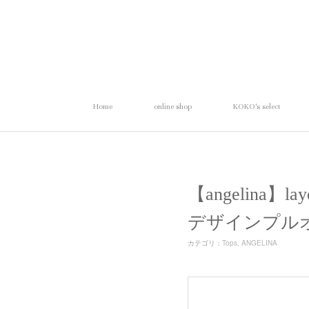
Home
online shop
KOKO's select
【angelina】l
デザインプル
カテゴリ
：
Tops
ANGELINA