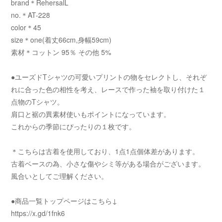
brand＊RehersalL
no.＊AT-228
color＊45
size＊one(着丈66cm,身幅59cm)
素材＊コットン 95％ その他 5%
●ユーズドTシャツの可愛いプリントの物をセレクトし、それぞ
れに合った色の相性を考え、レースで作った袖を取り付けた１
点物のTシャツ。
肩口と裾の異素材使いもポイントになっています。
これからの季節にぴったりの１枚です。
＊こちらは古着を使用しており、1点1点個体差があります。
古着ベースの為、小さな傷やシミ等がある場合がございます。
風合いとしてご理解ください。
●商品一覧トップページはこちら↓
https://x.gd/1fnk6