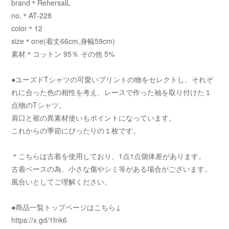
brand＊RehersalL
no.＊AT-228
color＊12
size＊one(着丈66cm,身幅59cm)
素材＊コットン 95％ その他 5%
●ユーズドTシャツの可愛いプリントの物をセレクトし、それぞ
れに合った色の相性を考え、レースで作った袖を取り付けた１
点物のTシャツ。
肩口と裾の異素材使いもポイントになっています。
これからの季節にぴったりの１枚です。
＊こちらは古着を使用しており、1点1点個体差があります。
古着ベースの為、小さな傷やシミ等がある場合がございます。
風合いとしてご理解ください。
●商品一覧トップページはこちら↓
https://x.gd/1fnk6