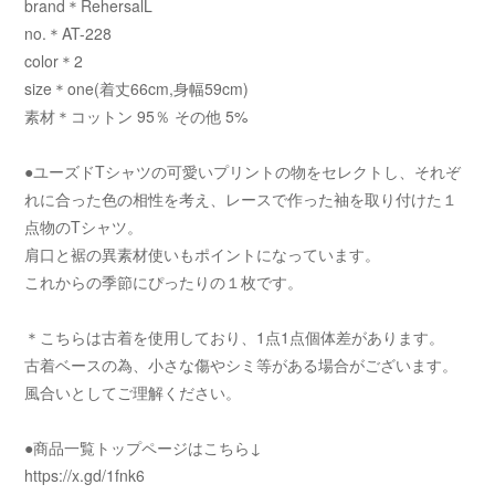
brand＊RehersalL
no.＊AT-228
color＊2
size＊one(着丈66cm,身幅59cm)
素材＊コットン 95％ その他 5%
●ユーズドTシャツの可愛いプリントの物をセレクトし、それぞ
れに合った色の相性を考え、レースで作った袖を取り付けた１
点物のTシャツ。
肩口と裾の異素材使いもポイントになっています。
これからの季節にぴったりの１枚です。
＊こちらは古着を使用しており、1点1点個体差があります。
古着ベースの為、小さな傷やシミ等がある場合がございます。
風合いとしてご理解ください。
●商品一覧トップページはこちら↓
https://x.gd/1fnk6