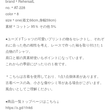
brand＊RehersalL
no.＊AT-228
color＊8
size＊one(着丈66cm,身幅59cm)
素材＊コットン 95％ その他 5%
●ユーズドTシャツの可愛いプリントの物をセレクトし、それぞ
れに合った色の相性を考え、レースで作った袖を取り付けた１
点物のTシャツ。
肩口と裾の異素材使いもポイントになっています。
これからの季節にぴったりの１枚です。
＊こちらは古着を使用しており、1点1点個体差があります。
古着ベースの為、小さな傷やシミ等がある場合がございます。
風合いとしてご理解ください。
●商品一覧トップページはこちら↓
https://x.gd/1fnk6