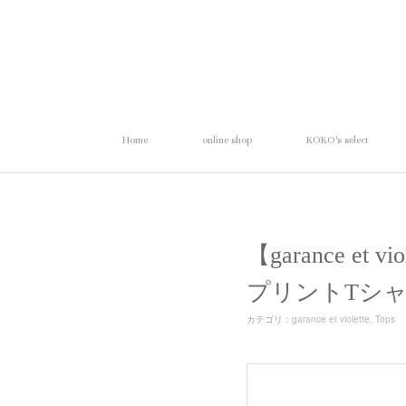
Home
online shop
KOKO's select
【garance et
プリントTシ
カテゴリ
：
garance et violette
Tops