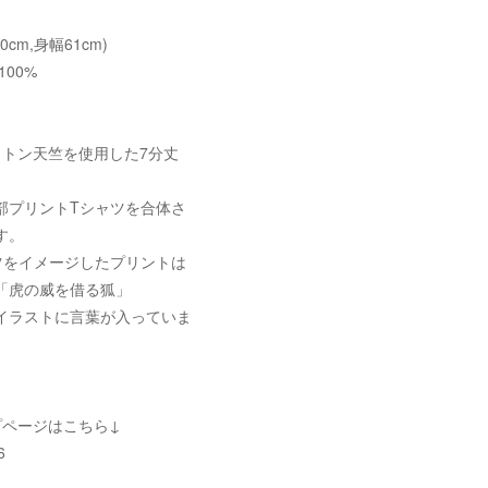
60cm,身幅61cm)
00%
ットン天竺を使用した7分丈
部プリントTシャツを合体さ
す。
ツをイメージしたプリントは
「虎の威を借る狐」
イラストに言葉が入っていま
プページはこちら↓
6