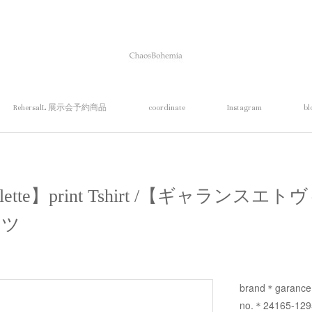
RehersalL 展示会予約商品
coordinate
Instagram
bl
 violette】print Tshirt /【ギャラン
ャツ
brand＊garance e
no.＊24165-129