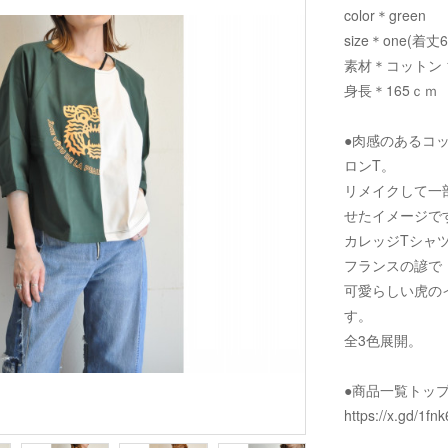
color＊green
size＊one(着丈
素材＊コットン 1
身長＊165ｃｍ
●肉感のあるコ
ロンT。
リメイクして一
せたイメージで
カレッジTシャ
フランスの諺で
可愛らしい虎の
す。
全3色展開。
●商品一覧トッ
https://x.gd/1fnk