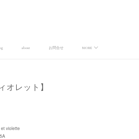
og
about
お問合せ
MORE
スエトヴィオレット】
t violette
5A