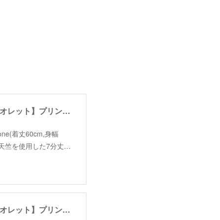
【garance et violette】print Tshirt /【ギャランスエトヴィオレット】プリントTシャツ
ze＊one(着丈60cm,身幅
トン天竺を使用した7分丈…
【garance et violette】print Tshirt /【ギャランスエトヴィオレット】プリントTシャツ