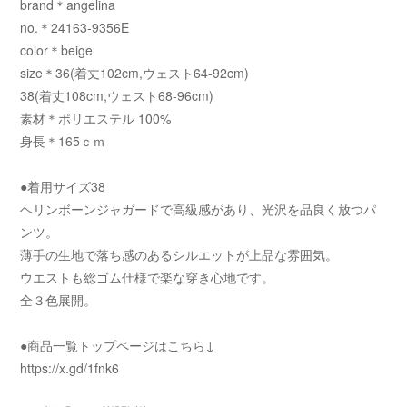
brand＊angelina
no.＊24163-9356E
color＊beige
size＊36(着丈102cm,ウェスト64-92cm)
38(着丈108cm,ウェスト68-96cm)
素材＊ポリエステル 100%
身長＊165ｃｍ
●着用サイズ38
ヘリンボーンジャガードで高級感があり、光沢を品良く放つパ
ンツ。
薄手の生地で落ち感のあるシルエットが上品な雰囲気。
ウエストも総ゴム仕様で楽な穿き心地です。
全３色展開。
●商品一覧トップページはこちら↓
https://x.gd/1fnk6