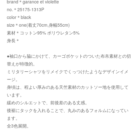
brand＊garance et violette
no.＊25175-1313P
color＊black
size＊one(着丈70cm,身幅55cm)
素材＊コットン95% ポリウレタン5%
身長＊
●袖口から脇にかけて、カーゴポケットのついた布帛素材との切
替えが特徴的。
ミリタリーシャツをリメイクでくっつけたようなデザインイメ
ージ。
身頃は、程よい厚みのある天竺素材のカットソー地を使用して
います。
緩めのシルエットで、前後差のある丈感。
後裾にタックを入れることで、丸みのあるフォルムになってい
ます。
全3色展開。