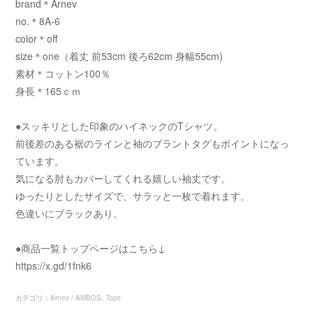
brand＊Arnev
no.＊8A-6
color＊off
size＊one（着丈 前53cm 後ろ62cm 身幅55cm)
素材＊コットン100％
身長＊165ｃｍ
●スッキリとした印象のハイネックのTシャツ。
前後差のある裾のラインと袖のブラントタグもポイントになっ
ています。
気になる肘もカバーしてくれる嬉しい袖丈です。
ゆったりとしたサイズで、サラッと一枚で着れます。
色違いにブラックあり。
●商品一覧トップページはこちら↓
https://x.gd/1fnk6
カテゴリ
：
Arnev / AMBOS
Tops