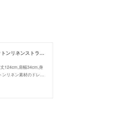
【margaux】cotton linen striped dress/【マルゴー】コットンリネンストライプドドレス
e（総丈124cm,肩幅34cm,身
コットンリネン素材のドレ…