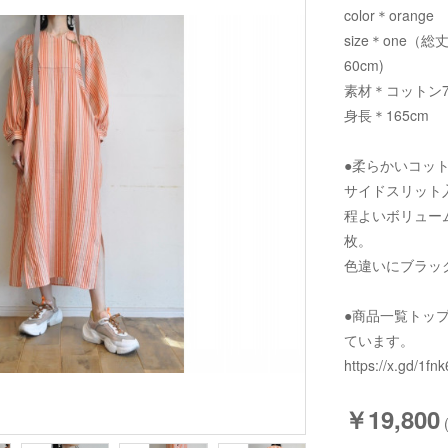
color＊orange
size＊one（総
60cm)
素材＊コットン70
身長＊165cm
●柔らかいコッ
サイドスリット
程よいボリュー
枚。
色違いにブラッ
●商品一覧トッ
ています。
https://x.gd/1fnk
￥19,800