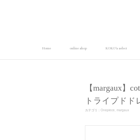
Home
online shop
KOKO's select
【margaux】co
トライプドド
カテゴリ
：
Onepiece
margaux