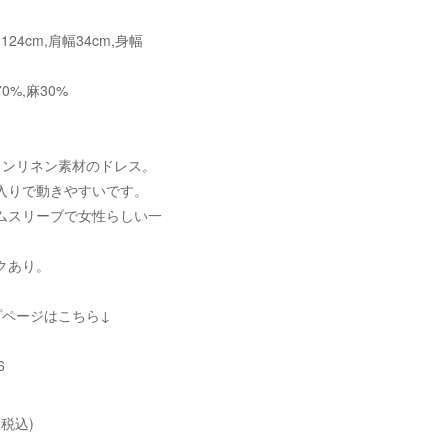
丈124cm,肩幅34cm,身幅
%,麻30%
トンリネン素材のドレス。
入りで動きやすいです。
ムスリーブで女性らしい一
クあり。
プページはこちら↓
6
(税込)