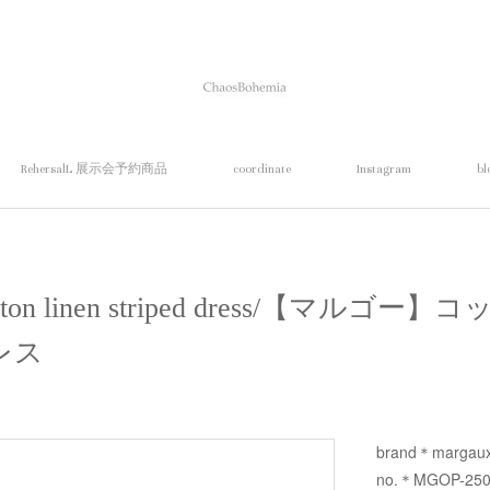
RehersalL 展示会予約商品
coordinate
Instagram
bl
tton linen striped dress/【マル
レス
brand＊margau
no.＊MGOP-250