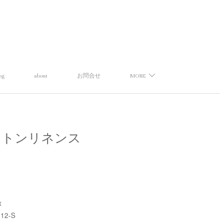
og
about
お問合せ
MORE
ゴー】コットンリネンス
x
12-S