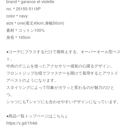
brand＊garance et violette
no.＊25155-5119P
color＊navy
size＊one(着丈49cm,身幅50cm)
素材＊コットン100%
身長＊165cm
●コーデにプラスするだけで着映えする、オーバーオール型ベス
ト。
中肉のデニムを使ったアクセサリー感覚の心躍るデザイン。
フロントジップ仕様でファスナーを開けて着用するとアウトド
アベストのようになります。
スタイリングによって印象がガラッと変わるのが魅力のひと
つ。
シャツにもTシャツにも合わせやすいデザインになっています。
●商品一覧トップページはこちら↓
https://x.gd/1fnk6