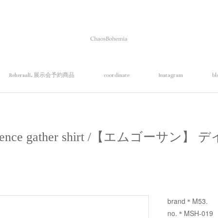
RehersalL 展示会予約商品
coordinate
Instagram
bl
ference gather shirt /【エムゴーサ
brand＊M53.
no.＊MSH-019