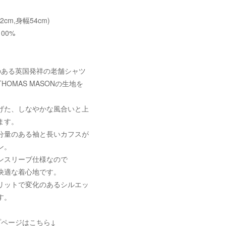
82cm,身幅54cm)
00%
のある英国発祥の老舗シャツ
HOMAS MASONの生地を
。
げた、しなやかな風合いと上
ます。
分量のある袖と長いカフスが
ン。
ンスリーブ仕様なので
快適な着心地です。
リットで変化のあるシルエッ
す。
プページはこちら↓