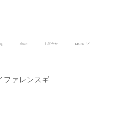
og
about
お問合せ
MORE
ン】 デイファレンスギ