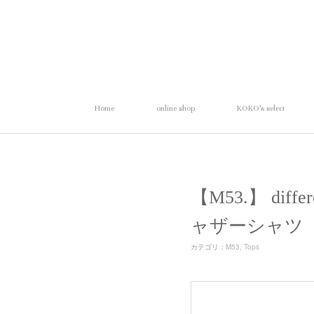
Home
online shop
KOKO's select
【M53.】 dif
ャザーシャツ
カテゴリ
：
M53
Tops