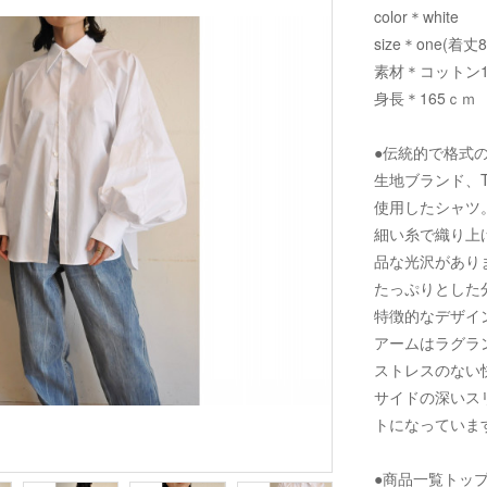
color＊white
size＊one(着丈
素材＊コットン1
身長＊165ｃｍ
●伝統的で格式
生地ブランド、T
使用したシャツ
細い糸で織り上
品な光沢があり
たっぷりとした
特徴的なデザイ
アームはラグラ
ストレスのない
サイドの深いス
トになっていま
●商品一覧トッ