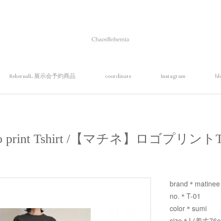
RehersalL 展示会予約商品
coordinate
Instagram
bl
ogo print Tshirt /【マチネ】ロゴプリ
brand＊matinee
no.＊T-01
color＊sumi
size＊L(着丈76