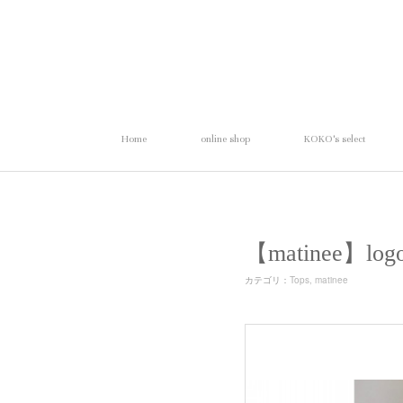
Home
online shop
KOKO's select
【matinee】l
カテゴリ
：
Tops
matinee