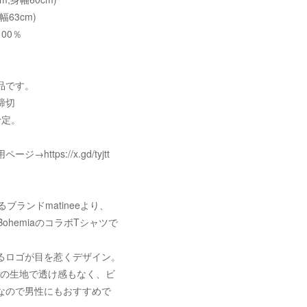
幅63cm)
00％
品です。
締切
予定。
→https://x.gd/tyjtt
掛けるブランドmatineeより、
aosBohemiaのコラボTシャツで
るロゴが目を惹くデザイン。
手の生地で透け感もなく、ビ
なので男性にもおすすめで