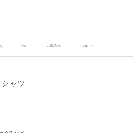
og
about
お問合せ
MORE
ントTシャツ
cm,身幅60cm)