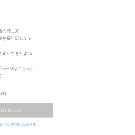
合の隠し方
事を長年話してる
に走ってきたよね
プページはこちら↓
6
込)
SOLD OUT
について問い合わせる