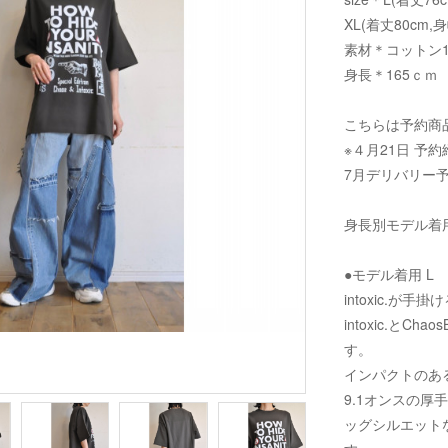
XL(着丈80cm,身
素材＊コットン1
身長＊165ｃｍ
こちらは予約商
※４月21日 予約
7月デリバリー
身長別モデル着用ページ
●モデル着用 L
intoxic.が手
intoxic.とCh
す。
インパクトのあ
9.1オンスの厚
ッグシルエット