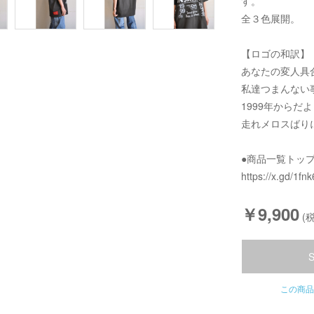
す。
全３色展開。
【ロゴの和訳】
あなたの変人具
私達つまんない
1999年からだよ
走れメロスばり
●商品一覧トッ
https://x.gd/1fnk
￥9,900
(税
この商品