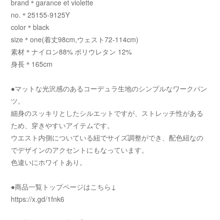
brand＊garance et violette
no.＊25155-9125Y
color＊black
size＊one(着丈98cm,ウェスト72-114cm)
素材＊ナイロン88% ポリウレタン 12%
身長＊165cm
●マットな光沢感のあるコーデュラ生地のシンプルなワークパン
ツ。
細身のスッキリとしたシルエットですが、ストレッチ性がある
ため、穿きやすいアイテムです。
ウエスト内側についている紐でサイズ調整ができ、配色紐なの
でデザインのアクセントにもなっています。
色違いにホワイトあり。
●商品一覧トップページはこちら↓
https://x.gd/1fnk6