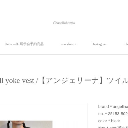
RehersalL 展示会予約商品
coordinate
Instagram
bl
twill yoke vest /【アンジェリーナ
brand＊angelin
no.＊25153-50
color＊black
size＊one(着丈