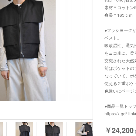
素材＊コットン5
身長＊165ｃｍ
●フラシヨーク
ベスト。
吸放湿性、通気
をヨコ糸に、柔
交織された天然
前はポケットの
なっていて、ポ
使える２重ポケ
色違いにベージ
●商品一覧トッ
https://x.gd/1fnk
￥24,200