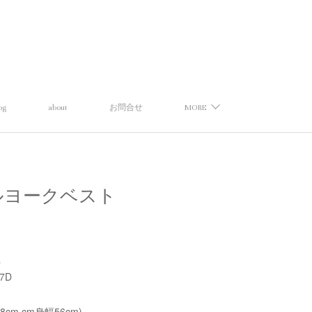
og
about
お問合せ
MORE
】ツイルヨークベスト
a
27D
58cm,cm身幅56cm)