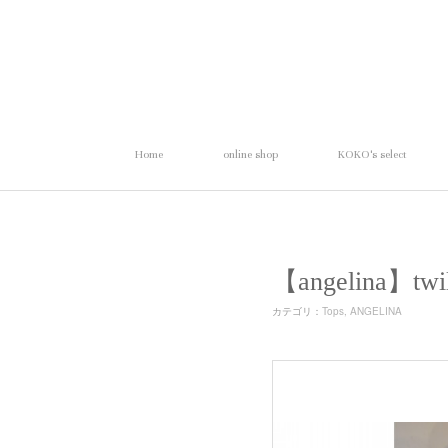
Home
online shop
KOKO's select
【angelina】
カテゴリ
：
Tops
ANGELINA