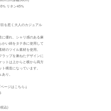
5% リネン45%
が目を惹く大人のカジュアル
性に優れ、シャリ感のある麻
らかい綿をタテ糸に使用して
素材のツイル素材を使用。
フラップを兼ねたデザインに
ケットは上からと横から両方
ット構造になっています。
ュあり。
プページはこちら↓
6
(税込)