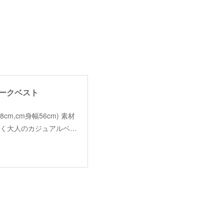
ルヨークベスト
着丈58cm,cm身幅56cm) 素材
を惹く大人のカジュアルベ…