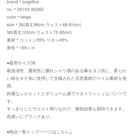
brand＊angelina
no.＊25153-9029D
color＊beige
size＊36(着丈98cm,ウェスト68-81cm)
38(着丈103cm,ウェスト72-85cm)
素材＊コットン55% リネン45%
身長＊165ｃｍ
●着用サイズ38
吸放湿性、通気性に優れシャリ感のある麻をヨコ糸に、柔らか
い綿をタテ糸に使用して交織された天然素材のツイル素材を使
用。
綺麗なシルエットとボリューム感でスタイリッシュなパンツで
す。
すっきりしたウエスト周りなので、脚長効果も期待できます。
色違いにブラックあり。
●商品一覧トップページはこちら↓